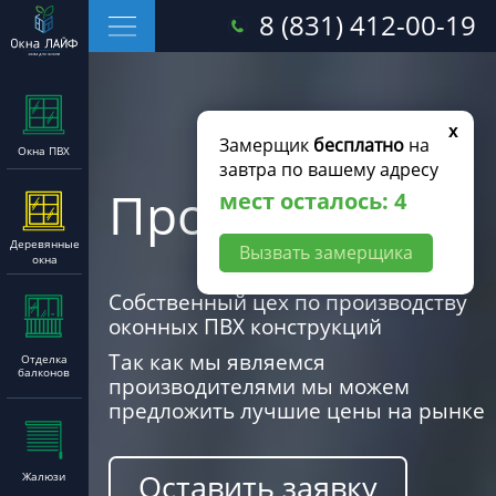
8 (831) 412-00-19
x
Замерщик
бесплатно
на
Окна ПВХ
завтра по вашему адресу
Производство
мест осталось: 4
Деревянные
Вызвать замерщика
окна
Собственный цех по производству
оконных ПВХ конструкций
Так как мы являемся
Отделка
балконов
производителями мы можем
предложить лучшие цены на рынке
Оставить заявку
Жалюзи